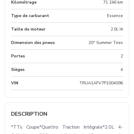
Kilométrage
71 246 km
Type de carburant
Essence
Taille du moteur
2.0L I4
Dimension des pneus
20" Summer Tires
Portes
2
Sièges
4
VIN
TRUA1AFV7P1004096
DESCRIPTION
*TTs Coupe*Quattro Traction Intégrale*2.0L 4-