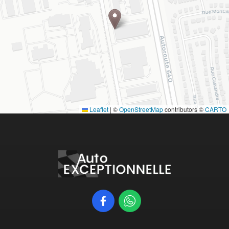
Leaflet
|
©
OpenStreetMap
contributors ©
CARTO